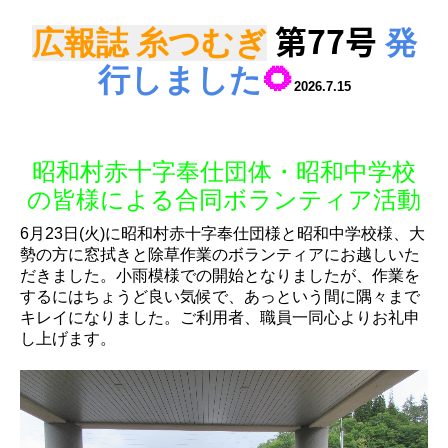
第77
号
広報誌
糸つむぎ
発
行しました
🌻
2026.7
.15
昭和村赤十字奉仕団体・昭和中学校
の皆様による合同ボランティア活動
6月23日(火)に昭和村赤十字奉仕団様と昭和中学校様、大
勢の方に窓拭きと除草作業のボランティアにお越しいた
だきました。小雨模様での開始となりましたが、作業を
するにはちょうど良い気候で、あっという間に隅々まで
キレイになりました。ご利用者、職員一同心よりお礼申
し上げます。