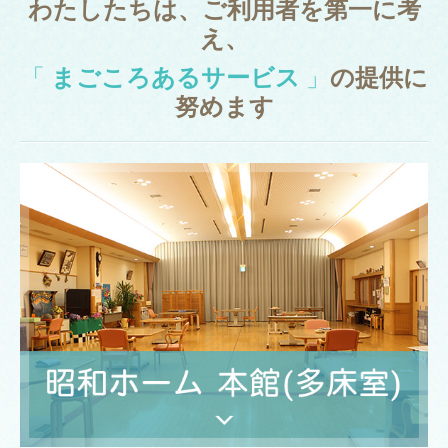
わたしたちは、ご利用者を第一に考
訪問介護（ホームヘルパー）
え、
外出支援サービス
「
まごころあるサービス
」
の提供に
配食サービス
努めます
糸つむぎ（広報誌）
アクセス
スタッフ募集
お問い合わせ
個人情報保護方針
新型コロナウイルス関係
糸つむぎバックナンバー
新着バックナンバー