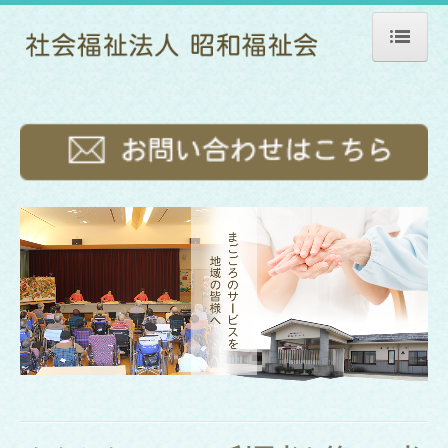
ホーム
法人情報
情報公開
苦情解決について
ご利用案内
昭和ホーム 本館
昭和ホーム ユニット館
ショートステイ
通所介護（デイサービス）
居宅介護支援事業