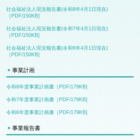
訪問介護（ホームヘルパー）
社会福祉法人現況報告書(令和
8年4月1日現在)
［PDF/150KB]
外出支援サービス
社会福祉法人現況報告書(令和7年4月1日現在)
配食サービス
［PDF/150KB]
糸つむぎ（広報誌）
社会福祉法人現況報告書(令和6年4月1日現在)
［PDF/150KB]
アクセス
事業計画
スタッフ募集
お問い合わせ
令和8年度事業計画書［PDF/179KB]
個人情報保護方針
令和7年度事業計画書［PDF/179KB]
令和6年度事業計画書［PDF/179KB]
新型コロナウイルス関係
糸つむぎバックナンバー
事業報告書
新着バックナンバー