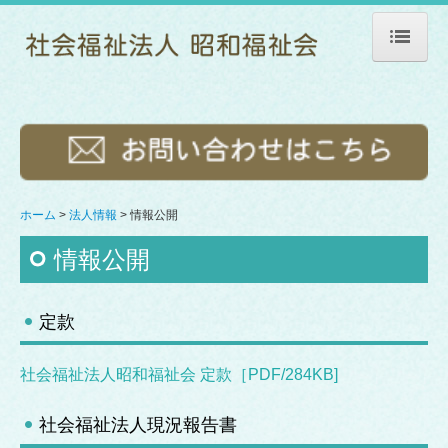
ホーム
法人情報
情報公開
苦情解決について
ホーム
法人情報
情報公開
ご利用案内
情報公開
昭和ホーム 本館
定款
昭和ホーム ユニット館
ショートステイ
社会福祉法人昭和福祉会 定款［PDF/284KB]
通所介護（デイサービス）
社会福祉法人現況報告書
居宅介護支援事業